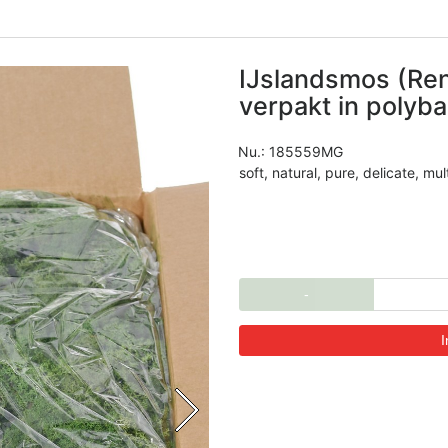
IJslandsmos (Ren
verpakt in polyba
Nu.:
185559MG
soft, natural, pure, delicate, m
-