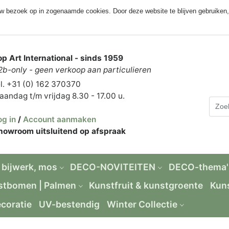
uw bezoek op in zogenaamde cookies. Door deze website te blijven gebruiken,
op Art International - sinds 1959
2b-only - geen verkoop aan particulieren
el. +31 (0) 162 370370
aandag t/m vrijdag 8.30 - 17.00 u.
og in
/
Account aanmaken
howroom uitsluitend op afspraak
 bijwerk, mos
DECO-NOVITEITEN
DECO-thema'
stbomen | Palmen
Kunstfruit & kunstgroente
Kun
coratie
UV-bestendig
Winter Collectie