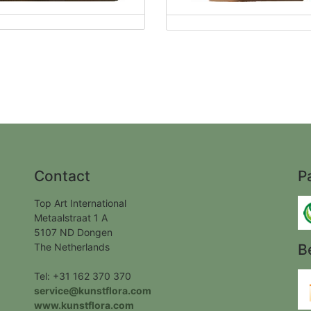
Contact
P
Top Art International
Metaalstraat 1 A
5107 ND Dongen
The Netherlands
B
Tel: +31 162 370 370
service@kunstflora.com
www.kunstflora.com