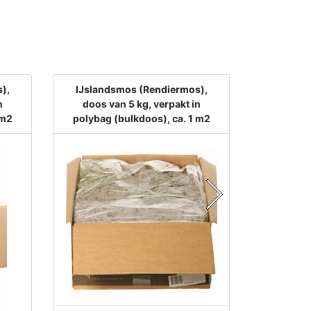
),
IJslandsmos (Rendiermos),
IJsland
n
doos van 5 kg, verpakt in
doos v
 m2
polybag (bulkdoos), ca. 1 m2
polybag 