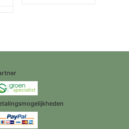
artner
etalingsmogelijkheden