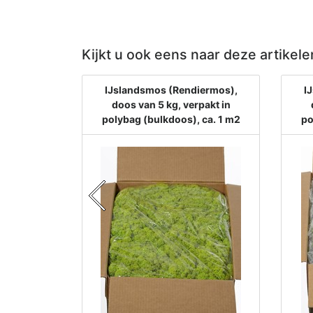
Kijkt u ook eens naar deze artikele
iermos),
IJslandsmos (Rendiermos),
I
pakt in
doos van 5 kg, verpakt in
 ca. 1 m2
polybag (bulkdoos), ca. 1 m2
po