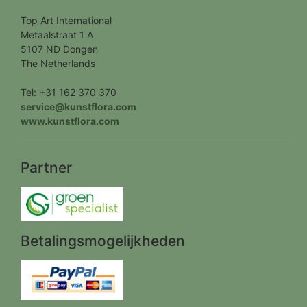
Top Art International
Metaalstraat 1 A
5107 ND Dongen
The Netherlands
Tel: +31 162 370 370
service@kunstflora.com
www.kunstflora.com
Partner
Betalingsmogelijkheden