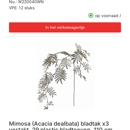
Nu.:
W220040WN
VPE: 12 stuks
op voorraad /
Mimosa (Acacia dealbata) bladtak x3
vertakt, 29 plastic bladtoeven, 110 cm