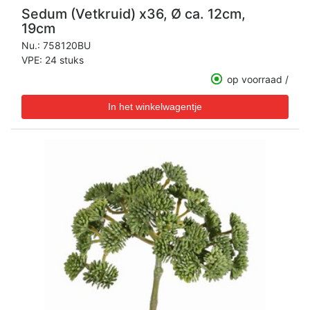
Sedum (Vetkruid) x36, Ø ca. 12cm,
19cm
Nu.:
758120BU
VPE: 24 stuks
op voorraad /