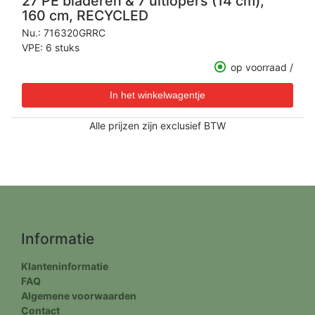
27 PE bladeren & 7 uitlopers (14 cm),
160 cm, RECYCLED
Nu.:
716320GRRC
VPE: 6 stuks
op voorraad /
Alle prijzen zijn exclusief BTW
Informatie
Klanteninformatie
FAQ
Algemene voorwaarden
Contact