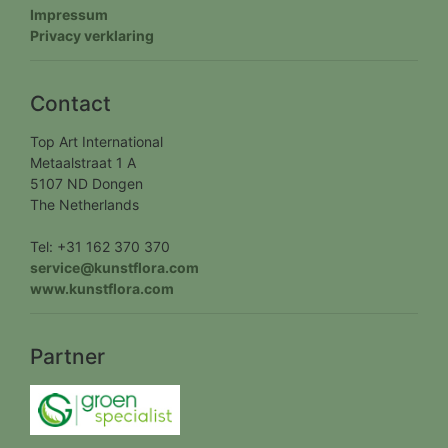
Impressum
Privacy verklaring
Contact
Top Art International
Metaalstraat 1 A
5107 ND Dongen
The Netherlands
Tel: +31 162 370 370
service@kunstflora.com
www.kunstflora.com
Partner