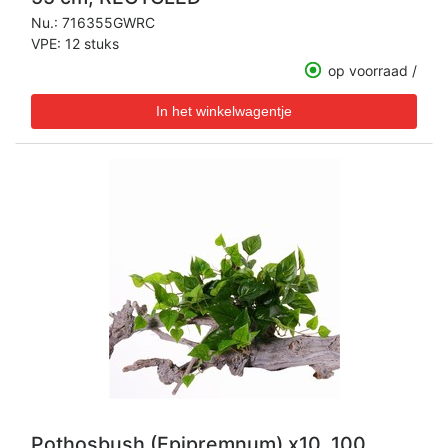
Nu.:
716355GWRC
VPE: 12 stuks
op voorraad /
Pothosbush (Epipremnum) x10, 100