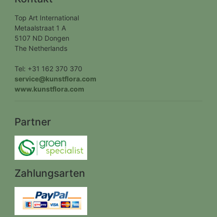
Top Art International
Metaalstraat 1 A
5107 ND Dongen
The Netherlands
Tel: +31 162 370 370
service@kunstflora.com
www.kunstflora.com
Partner
Zahlungsarten