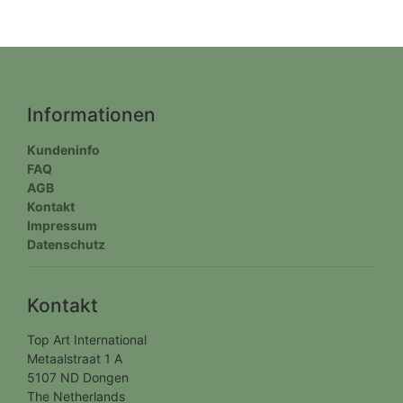
Informationen
Kundeninfo
FAQ
AGB
Kontakt
Impressum
Datenschutz
Kontakt
Top Art International
Metaalstraat 1 A
5107 ND Dongen
The Netherlands