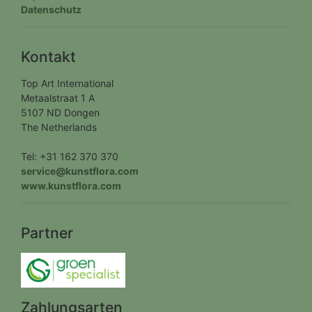
Datenschutz
Kontakt
Top Art International
Metaalstraat 1 A
5107 ND Dongen
The Netherlands
Tel: +31 162 370 370
service@kunstflora.com
www.kunstflora.com
Partner
Zahlungsarten