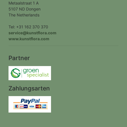
Metaalstraat 1 A
5107 ND Dongen
The Netherlands
Tel: +31 162 370 370
service@kunstflora.com
www.kunstflora.com
Partner
Zahlungsarten